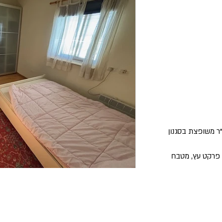
פינתי ונגיש, 4 מרווחת כ - 100 מ"ר משופצת בסגנון
ניין. פרקט עץ, מטבח